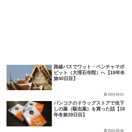
路線バスでワット・ベンチャマボ
ピット（大理石寺院）へ【18年冬
旅40日目】
2023.09.01
バンコクのドラッグストアで虫下
しの薬（駆虫薬）を買った話【18
年冬旅39日目】
2023.08.30