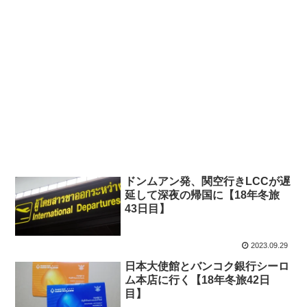
ドンムアン発、関空行きLCCが遅
延して深夜の帰国に【18年冬旅
43日目】
2023.09.29
日本大使館とバンコク銀行シーロ
ム本店に行く【18年冬旅42日
目】