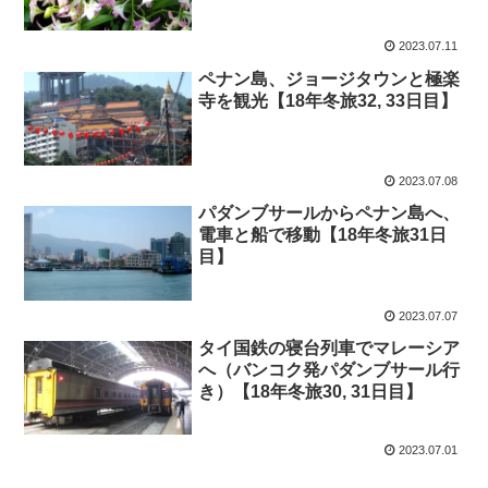
2023.07.11
ペナン島、ジョージタウンと極楽
寺を観光【18年冬旅32, 33日目】
2023.07.08
パダンブサールからペナン島へ、
電車と船で移動【18年冬旅31日
目】
2023.07.07
タイ国鉄の寝台列車でマレーシア
へ（バンコク発パダンブサール行
き）【18年冬旅30, 31日目】
2023.07.01