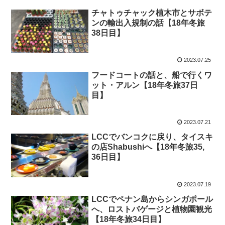
チャトゥチャック植木市とサボテ
ンの輸出入規制の話【18年冬旅
38日目】
2023.07.25
フードコートの話と、船で行くワ
ット・アルン【18年冬旅37日
目】
2023.07.21
LCCでバンコクに戻り、タイスキ
の店Shabushiへ【18年冬旅35,
36日目】
2023.07.19
LCCでペナン島からシンガポール
へ、ロストバゲージと植物園観光
【18年冬旅34日目】