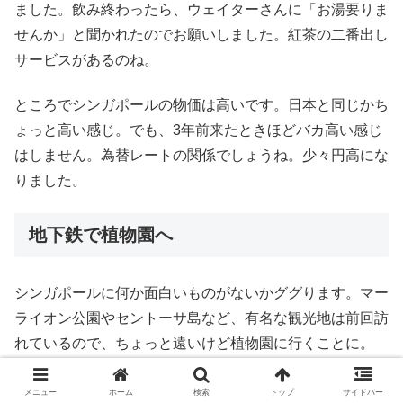
ました。飲み終わったら、ウェイターさんに「お湯要りま
せんか」と聞かれたのでお願いしました。紅茶の二番出し
サービスがあるのね。
ところでシンガポールの物価は高いです。日本と同じかち
ょっと高い感じ。でも、3年前来たときほどバカ高い感じ
はしません。為替レートの関係でしょうね。少々円高にな
りました。
地下鉄で植物園へ
シンガポールに何か面白いものがないかググります。マー
ライオン公園やセントーサ島など、有名な観光地は前回訪
れているので、ちょっと遠いけど植物園に行くことに。
チャンギ空港駅から、地下鉄（MRT）の東西線（East
メニュー
ホーム
検索
トップ
サイドバー