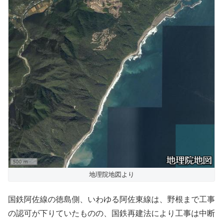
地理院地図より
国鉄阿佐線の徳島側、いわゆる阿佐東線は、野根まで工事
の認可が下りていたものの、国鉄再建法により工事は中断