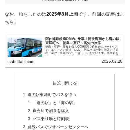
なお、旅をしたのは
2025年8月上旬
です。前回の記事はこ
ちら⇩
阿佐海岸鉄道DMVに乗車！阿波海南から海の駅
東洋町へ｜徳島～室戸～高知の旅④
徳島～室戸～高知を公共交通機関で巡る旅のパート4で
す。エリア内の鉄道、DMV、路線バスが乗り放題の「徳
島・室戸・高知55フリーきっぷ」を使います。徳島駅を出
発しJR牟岐線でひたすら南下して、終点の阿波海南駅に到
着しました。ここから、線路と道...
2026.02.28
sabottabi.com
目次
道の駅東洋町でバスを待つ
「道の駅」と「海の駅」
直売所で朝食を購入
バス乗り場と時刻表
路線バスでジオパークセンターへ