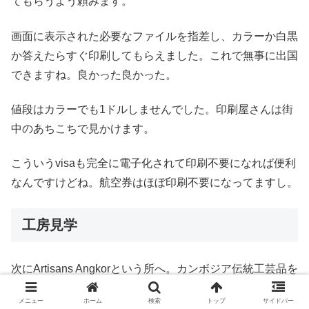
てもらうよう頼みます。
画面に表示された必要なファイルを指差し、カラーか白黒
か答えたらすぐ印刷してもらえました。これで無事に出国
できますね。良かった良かった。
値段はカラーでも1ドルしませんでした。印刷屋さんは街
中のあちこちで見かけます。
こういうvisaも完全に電子化されて印刷不要になれば便利
なんですけどね。航空券はほぼ印刷不要になってますし。
工房見学
次にArtisans Angkorという所へ。カンボジア伝統工芸品を
作っている工房ですね。石像や金属細工などを製作してい
メニュー
ホーム
検索
トップ
サイドバー
るところを直に見られます。