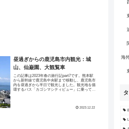
海
昼過ぎからの鹿児島市内観光：城
山、仙巌園、大観覧車
この記事は2023年春の旅行記part7です。熊本駅
から新幹線で鹿児島中央駅まで移動し、鹿児島市
内を昼過ぎから半日で観光しました。観光地を循
環するバス「カゴシマシティビュー」に乗って城
タ
山と仙巌園へ行き、夕方に駅前に戻って大観覧車
「アミュラン...
2023.12.22