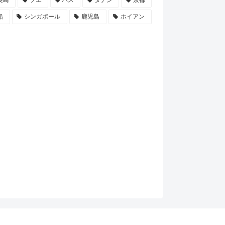
長崎
フエ
バス
ダナン
京都
船
シンガポール
鹿児島
ホイアン