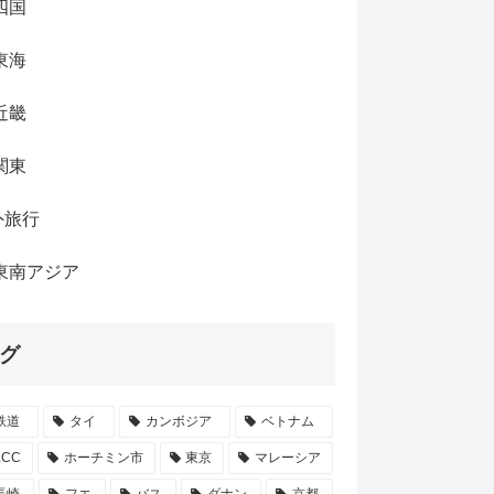
四国
東海
近畿
関東
外旅行
東南アジア
グ
鉄道
タイ
カンボジア
ベトナム
LCC
ホーチミン市
東京
マレーシア