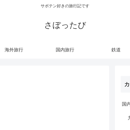
サボテン好きの旅行記です
さぼったび
海外旅行
国内旅行
鉄道
カ
国